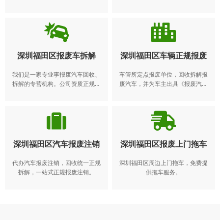
得到了广大客户的一致。我们常年
地，异地车辆报废注销业务。​ 动车
收购各种报废车,报废车回收、回收
所有人应当在报废期满前将机动车
报废车、报废车收购、报废车处理
交售给机动车回收企业，由机动车
回收企业将报废的机动车登记证
书、号牌、行驶证交公安机关交通
管理部门注销。机动车所有人逾期
深圳福田区报废车拆解
深圳福田区车辆正规报废
不办理注销登记的，公安机关交通
管理部门应当公告该机动车登记证
我们是一家专业事报废汽车回收、
车管所定点报废单位，回收拆解报
书、号牌、行驶证作废。 报废电
拆解的专营机构。公司资质正规，
废汽车，并为车主出具《报废汽车
话：4008-565-122
采取了“接单—回收—注销—送达—
回收证明》，代办理报废汽车注销
拆解—再利用”一站式服务模式。
手续，拆解后的“五大总成”和废铁按
规定销售给有资质的流通企业，可
利用的报废汽车回用件在销售时标
明“报废汽车回用件”
深圳福田区汽车报废注销
深圳福田区报废上门拖车
代办汽车报废注销，回收统一正规
深圳福田区周边上门拖车，免费提
拆解，一站式正规报废注销。
供拖车服务。