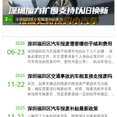
2
深圳福田区小车报废补贴多少
/6
2026
深圳福田区汽车报废需要哪些手续和费用
06-23
深圳福田区汽车报废手续通常包括以下几个步骤： 准
备必要的文件。车主需要准备个人身份证复印件（公
司车营业执照复印件、委托书盖公章）、机动车登记
证书（绿本）以及行驶证。 预约我平台上门拖车，电
话：16616790689 拖车到达报废车辆地址，配合司机
2025
深圳福田区交通事故的车能直接走报废吗
装车，当场结算报废车款 平台将车辆拖至报废公司拆
11-22
解 报废公司拆解上传公安系统审核 出具报废回收证
首先，如果车辆达到报废年限或者严重损坏无法修
明、注销证明 邮寄或发电子档给车主 报废完成
复，确实需要进行报废处理。然而，报废流程并非简
单地将车辆废弃，而是需要遵循一定的程序和规定。
在报废前，必须确保车辆的所有违章记录已经处理完
毕。如果车辆存在未处理的违章记录，将无法办理报
2025
深圳福田区汽车报废补贴最新政策
废手续。其次，即使车辆在交通事故中受损严重，也
11-21
不能直接进行报废。车主需要先与保险公司或相关责
一辆开了十多年的老货车，报废淘汰后换新能源车，