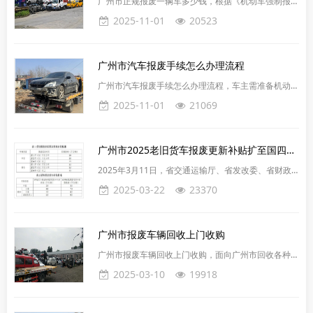
广州市正规报废一辆车多少钱，根据《机动车强制报废
用于2025年1月1日至2025年12月31日期间（
标准规定》，正规报废一辆车的价格在2000-4000元不
2025-11-01
20523
等，具体价格取决于车型和重量。家用5座轿车没有强
制报废年限；皮卡及轻、中、重型载货汽车的强制性年
限为15年，使用年限超过15年后需报废；微型载货汽
​广州市汽车报废手续怎么办理流程
车的强制性年限为12年。此外，车辆的重量也是影响
价格的一个重要因素。重量超过一吨的废车，其价格通
广州市汽车报废手续怎么办理流程，车主需准备机动车
常在1800至3000元之间，然而这个价格会根据车况和
行驶证、机动车登记证书、车主身份证明（身份证或公
2025-11-01
21069
当
司营业执照）等材料。直接预约报废平台上门办理即
可，非常简单，安全有保障。广州市汽车报废提供的服
务包括‌：1.‌一站式服务‌：广州市汽车报废汽车回收提供
广州市2025老旧货车报废更新补贴扩至国四标准
一站式服务，包括预约报废、领取文件、指标更新、车
牌保留。2.‌拖车服务‌：提供省内拖车服务，确保车辆能
2025年3月11日，省交通运输厅、省发改委、省财政
够顺利运送到回收站‌。3.‌解体手续办理‌：协助办理报废
厅联合下发通知，推进2025年老旧营运货车报废更新
2025-03-22
23370
汽
和新能源城市公交车及动力电池更新工作。老旧营运货
车方面，将报废更新补贴范围扩大至国四及以下排放标
准，补贴标准、申报等相关流程和要求参照2024年相
广州市报废车辆回收上门收购
关文件。2025年广州市新能源城市公交车及动力电池
更新补贴标准为：报废老旧城市公交车并购买符合条件
广州市报废车辆回收上门收购，面向广州市回收各种报
的新能源城市公交车，统一每辆车补贴8万元；对新能
废汽车，异地车、废旧车辆，办理正规车辆报废手续，
2025-03-10
19918
源城市公
各类汽车、商务车、吉普车、面包车、大巴车小巴车、
工程用车等，合法上门收车报废车。广州市报废车辆回
收提供上门收购服务，方便快捷，省去您的拖车麻烦。