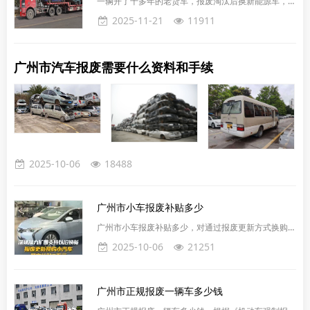
一辆开了十多年的老货车，报废淘汰后换新能源车，竟
故损失，然后根据实际情况决定是否报废。如果车辆可
然能拿到14万元补贴。这个数字让不少广州市车主直
2025-11-21
11911
以修复并继续使用，
呼意外，甚至有人怀疑是不是看错了小数点。但这就是
2025年广州市车补新政白纸黑字写明的最高补贴额
度。有老旧中重型货车的车主，跑货运的个体户和小运
广州市汽车报废需要什么资料和手续
输公司。只要你的货车是国三或国四标准，在2025年7
月1日到2026年12月31日之间处理掉，再购买新能源
货车，就能拿到补贴。淘汰补贴是指只把旧货车报废或
出口，不买
2025-10-06
18488
广州市小车报废补贴多少
广州市小车报废补贴多少，对通过报废更新方式换购小
汽车给予1.5万元或2万元补贴。关于广州市车辆报废能
2025-10-06
21251
拿到的补贴金额，主要取决于车辆的类型和购买新车的
类型。以下是详细的补贴信息：如果报废符合条件的旧
车并购买新能源乘用车，补贴金额为‌2万元‌。如果报废
广州市正规报废一辆车多少钱
符合条件的燃油乘用车并购买2.0升及以下排量燃油乘
用车，补贴金额为‌1.5万元‌。请注意，以上补贴政策适