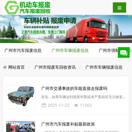
广州市汽车报废信息
广州市车辆报废信息
广州市强制报废公
网站首页
广州市报废车回收资讯
广州市车辆报废信息
广州市交通事故的车能直接走报废吗
首先，如果车辆达到报废年限或者严重损坏无法修复，
确实需要进行报废处理。然而，报废流程并非简单地将
2025-11-22
11563
车辆废弃，而是需要遵循一定的程序和规定。在报废
前，必须确保车辆的所有违章记录已经处理完毕。如果
车辆存在未处理的违章记录，将无法办理报废手续。其
广州市汽车报废补贴最新政策
次，即使车辆在交通事故中受损严重，也不能直接进行
报废。车主需要先与保险公司或相关责任方协商处理事