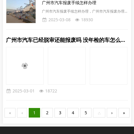
广州市汽车报废手续怎样办理
我们的专业团队会直接到您指定地点，评估车辆情况，
现场办理手续，确保整个过程高效透明。无论是私家
广州市汽车报废手续怎样办理，广州市汽车报废办理流
车、工程车还是其他类型车辆，都能享受到这一服务。
程如下：‌提交报废申请‌：车主需将报废汽车交给具备资
2025-03-08
18930
广州市申请报废所需资料：提
质的报废汽车回收企业，并提供必要的资料，包括行驶
证、机动车登记证书、车主身份证复印件或单位营业执
照复印件等。‌‌回收企业处理‌：回收企业会对车辆进行查
广州市汽车已经脱审还能报废吗 没年检的车怎么去报废
验，确认车辆钢印号无修改且状况正常后，开具《报废
汽车回收证明》，并将相关材料提交给车辆管理所办理
注销登记。‌注销登记‌：车辆管理所收到资料后，会出具
《注销
2025-03-01
18722
«
‹
1
2
3
4
5
∴
›
»