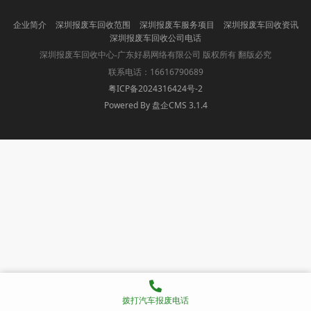
企业简介
深圳报废车回收范围
深圳报废车服务项目
深圳报废车回收资讯
深圳报废车回收公司电话
版权所有 翻版必究
深圳报废车回收中心-广东好易网络有限公司
联系电话：16616790689
粤ICP备2024316424号-2
Powered By 盘企CMS 3.1.4
盘企CMS
拨打汽车报废电话