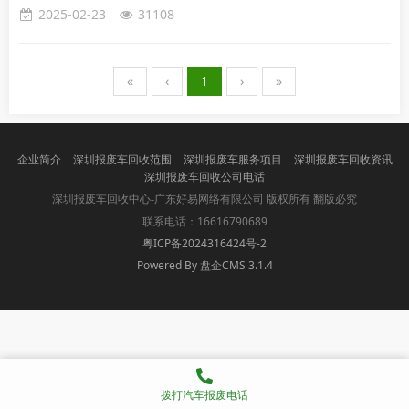
2025-02-23
31108
«
‹
1
›
»
企业简介
深圳报废车回收范围
深圳报废车服务项目
深圳报废车回收资讯
深圳报废车回收公司电话
版权所有 翻版必究
深圳报废车回收中心-广东好易网络有限公司
联系电话：16616790689
粤ICP备2024316424号-2
Powered By 盘企CMS 3.1.4
盘企CMS
拨打汽车报废电话