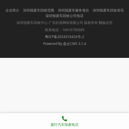
企业简介
深圳报废车回收范围
深圳报废车服务项目
深圳报废车回收资讯
深圳报废车回收公司电话
版权所有 翻版必究
深圳报废车回收中心-广东好易网络有限公司
联系电话：16616790689
粤ICP备2024316424号-2
Powered By 盘企CMS 3.1.4
盘企CMS
拨打汽车报废电话