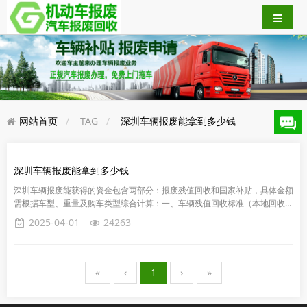
网站首页
TAG
深圳车辆报废能拿到多少钱
深圳车辆报废能拿到多少钱
深圳车辆报废能获得的资金包含两部分：‌报废残值回收‌和‌国家补贴‌，具体金额
需根据车型、重量及购车类型综合计算：‌一、车辆残值回收标准（本地回收）‌
小型轿车‌：每吨1800-2000元‌货车‌：每吨1...
2025-04-01
24263
«
‹
1
›
»