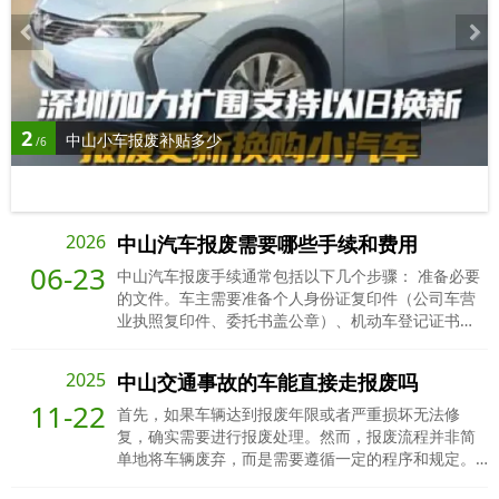
2
中山小车报废补贴多少
/6
2026
中山汽车报废需要哪些手续和费用
06-23
中山汽车报废手续通常包括以下几个步骤： 准备必要
的文件。车主需要准备个人身份证复印件（公司车营
业执照复印件、委托书盖公章）、机动车登记证书
（绿本）以及行驶证。 预约我平台上门拖车，电话：
16616790689 拖车到达报废车辆地址，配合司机装
2025
中山交通事故的车能直接走报废吗
车，当场结算报废车款 平台将车辆拖至报废公司拆解
11-22
报废公司拆解上传公安系统审核 出具报废回收证明、
首先，如果车辆达到报废年限或者严重损坏无法修
注销证明 邮寄或发电子档给车主 报废完成
复，确实需要进行报废处理。然而，报废流程并非简
单地将车辆废弃，而是需要遵循一定的程序和规定。
在报废前，必须确保车辆的所有违章记录已经处理完