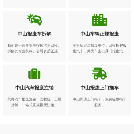
得到了广大客户的一致。我们常年
地，异地车辆报废注销业务。​ 动车
收购各种报废车,报废车回收、回收
所有人应当在报废期满前将机动车
报废车、报废车收购、报废车处理
交售给机动车回收企业，由机动车
回收企业将报废的机动车登记证
书、号牌、行驶证交公安机关交通
管理部门注销。机动车所有人逾期
中山报废车拆解
中山车辆正规报废
不办理注销登记的，公安机关交通
管理部门应当公告该机动车登记证
我们是一家专业事报废汽车回收、
车管所定点报废单位，回收拆解报
书、号牌、行驶证作废。 报废电
拆解的专营机构。公司资质正规，
废汽车，并为车主出具《报废汽车
话：4008-565-122
采取了“接单—回收—注销—送达—
回收证明》，代办理报废汽车注销
拆解—再利用”一站式服务模式。
手续，拆解后的“五大总成”和废铁按
规定销售给有资质的流通企业，可
利用的报废汽车回用件在销售时标
明“报废汽车回用件”
中山汽车报废注销
中山报废上门拖车
代办汽车报废注销，回收统一正规
中山周边上门拖车，免费提供拖车
拆解，一站式正规报废注销。
服务。