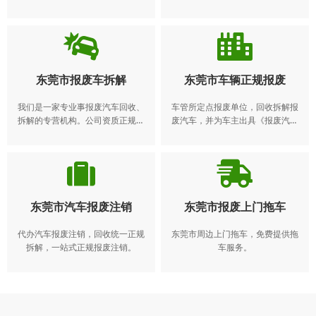
得到了广大客户的一致。我们常年
地，异地车辆报废注销业务。​ 动车
收购各种报废车,报废车回收、回收
所有人应当在报废期满前将机动车
报废车、报废车收购、报废车处理
交售给机动车回收企业，由机动车
回收企业将报废的机动车登记证
书、号牌、行驶证交公安机关交通
管理部门注销。机动车所有人逾期
东莞市报废车拆解
东莞市车辆正规报废
不办理注销登记的，公安机关交通
管理部门应当公告该机动车登记证
我们是一家专业事报废汽车回收、
车管所定点报废单位，回收拆解报
书、号牌、行驶证作废。 报废电
拆解的专营机构。公司资质正规，
废汽车，并为车主出具《报废汽车
话：4008-565-122
采取了“接单—回收—注销—送达—
回收证明》，代办理报废汽车注销
拆解—再利用”一站式服务模式。
手续，拆解后的“五大总成”和废铁按
规定销售给有资质的流通企业，可
利用的报废汽车回用件在销售时标
明“报废汽车回用件”
东莞市汽车报废注销
东莞市报废上门拖车
代办汽车报废注销，回收统一正规
东莞市周边上门拖车，免费提供拖
拆解，一站式正规报废注销。
车服务。