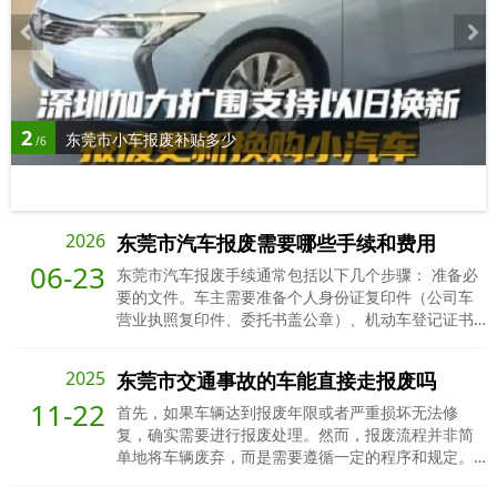
2
东莞市小车报废补贴多少
/6
2026
东莞市汽车报废需要哪些手续和费用
06-23
东莞市汽车报废手续通常包括以下几个步骤： 准备必
要的文件。车主需要准备个人身份证复印件（公司车
营业执照复印件、委托书盖公章）、机动车登记证书
（绿本）以及行驶证。 预约我平台上门拖车，电话：
16616790689 拖车到达报废车辆地址，配合司机装
2025
东莞市交通事故的车能直接走报废吗
车，当场结算报废车款 平台将车辆拖至报废公司拆解
11-22
报废公司拆解上传公安系统审核 出具报废回收证明、
首先，如果车辆达到报废年限或者严重损坏无法修
注销证明 邮寄或发电子档给车主 报废完成
复，确实需要进行报废处理。然而，报废流程并非简
单地将车辆废弃，而是需要遵循一定的程序和规定。
在报废前，必须确保车辆的所有违章记录已经处理完